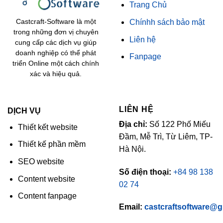
Trang Chủ
Chínhh sách bảo mật
Castcraft-Software là một
trong những đơn vị chuyên
Liên hệ
cung cấp các dịch vụ giúp
doanh nghiệp có thể phát
Fanpage
triển Online một cách chính
xác và hiệu quả.
LIÊN HỆ
DỊCH VỤ
Địa chỉ:
Số 122 Phố Miếu
Thiết kết website
Đầm, Mễ Trì, Từ Liêm, TP-
Thiết kế phần mềm
Hà Nội.
SEO website
Số điện thoại:
+84 98 138
Content website
02 74
Content fanpage
Email:
castcraftsoftware@