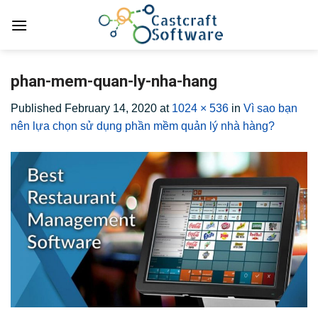
Skip
to
content
phan-mem-quan-ly-nha-hang
Published
February 14, 2020
at
1024 × 536
in
Vì sao bạn
nên lựa chọn sử dụng phần mềm quản lý nhà hàng?