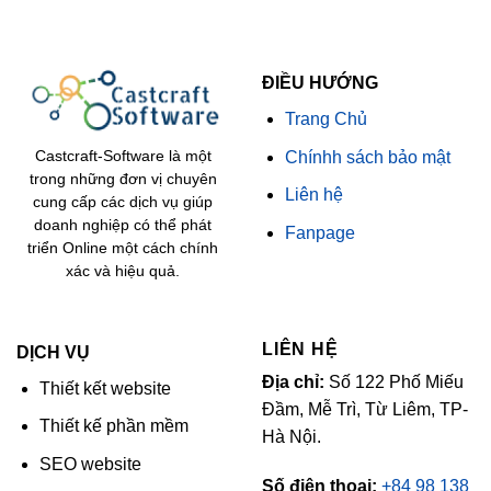
ĐIỀU HƯỚNG
Trang Chủ
Chínhh sách bảo mật
Castcraft-Software là một
trong những đơn vị chuyên
Liên hệ
cung cấp các dịch vụ giúp
doanh nghiệp có thể phát
Fanpage
triển Online một cách chính
xác và hiệu quả.
LIÊN HỆ
DỊCH VỤ
Địa chỉ:
Số 122 Phố Miếu
Thiết kết website
Đầm, Mễ Trì, Từ Liêm, TP-
Thiết kế phần mềm
Hà Nội.
SEO website
Số điện thoại:
+84 98 138