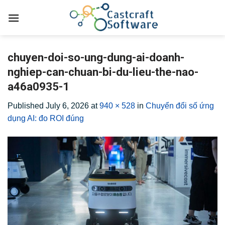
Skip
to
content
chuyen-doi-so-ung-dung-ai-doanh-
nghiep-can-chuan-bi-du-lieu-the-nao-
a46a0935-1
Published
July 6, 2026
at
940 × 528
in
Chuyển đổi số ứng
dụng AI: đo ROI đúng