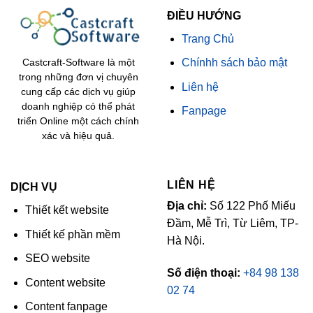
ĐIỀU HƯỚNG
Trang Chủ
Chínhh sách bảo mật
Castcraft-Software là một
trong những đơn vị chuyên
Liên hệ
cung cấp các dịch vụ giúp
doanh nghiệp có thể phát
Fanpage
triển Online một cách chính
xác và hiệu quả.
LIÊN HỆ
DỊCH VỤ
Địa chỉ:
Số 122 Phố Miếu
Thiết kết website
Đầm, Mễ Trì, Từ Liêm, TP-
Thiết kế phần mềm
Hà Nội.
SEO website
Số điện thoại:
+84 98 138
Content website
02 74
Content fanpage