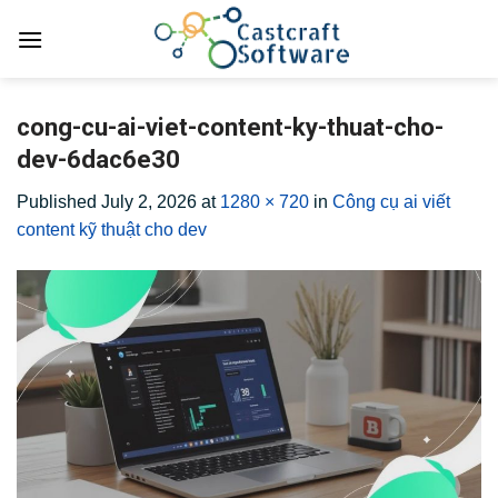
Skip
to
content
cong-cu-ai-viet-content-ky-thuat-cho-
dev-6dac6e30
Published
July 2, 2026
at
1280 × 720
in
Công cụ ai viết
content kỹ thuật cho dev