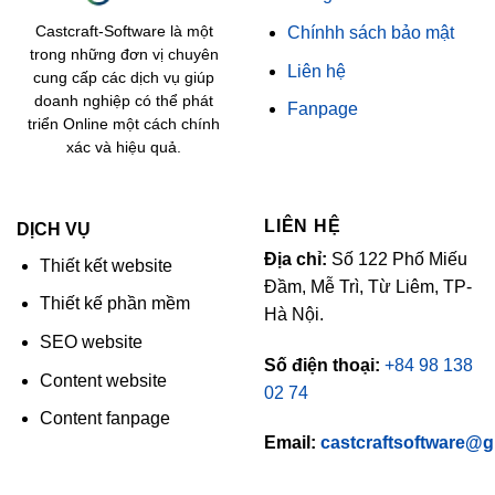
Chínhh sách bảo mật
Castcraft-Software là một
trong những đơn vị chuyên
Liên hệ
cung cấp các dịch vụ giúp
doanh nghiệp có thể phát
Fanpage
triển Online một cách chính
xác và hiệu quả.
LIÊN HỆ
DỊCH VỤ
Địa chỉ:
Số 122 Phố Miếu
Thiết kết website
Đầm, Mễ Trì, Từ Liêm, TP-
Thiết kế phần mềm
Hà Nội.
SEO website
Số điện thoại:
+84 98 138
Content website
02 74
Content fanpage
Email:
castcraftsoftware@