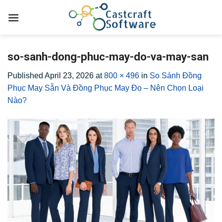
Skip
to
content
so-sanh-dong-phuc-may-do-va-may-san
Published
April 23, 2026
at
800 × 496
in
So Sánh Đồng
Phục May Sẵn Và Đồng Phục May Đo – Nên Chọn Loại
Nào?