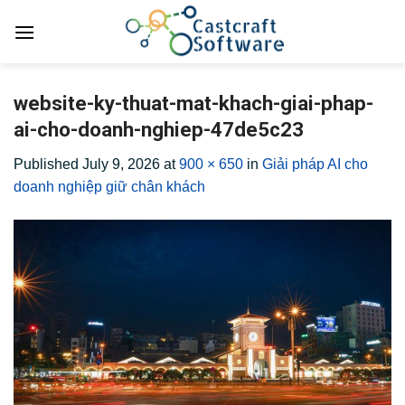
Skip
to
content
website-ky-thuat-mat-khach-giai-phap-
ai-cho-doanh-nghiep-47de5c23
Published
July 9, 2026
at
900 × 650
in
Giải pháp AI cho
doanh nghiệp giữ chân khách