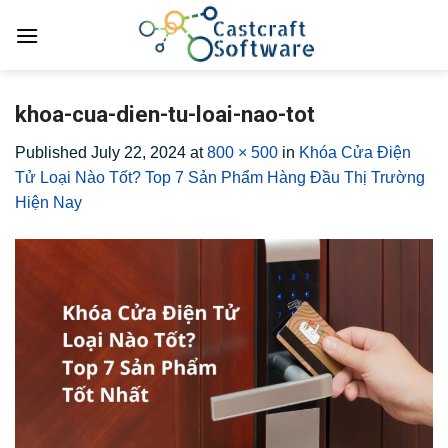
Skip
to
content
khoa-cua-dien-tu-loai-nao-tot
Published
July 22, 2024
at
800 × 500
in
Khóa Cửa Điện
Tử Loại Nào Tốt? Top 7 Sản Phẩm Hàng Đầu Thị Trường
Hiện Nay