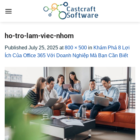
Skip
to
content
ho-tro-lam-viec-nhom
Published
July 25, 2025
at
800 × 500
in
Khám Phá 8 Lợi
Ích Của Office 365 Với Doanh Nghiệp Mà Bạn Cần Biết