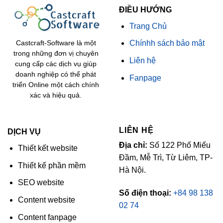
ĐIỀU HƯỚNG
Trang Chủ
Chínhh sách bảo mật
Castcraft-Software là một
trong những đơn vị chuyên
Liên hệ
cung cấp các dịch vụ giúp
doanh nghiệp có thể phát
Fanpage
triển Online một cách chính
xác và hiệu quả.
LIÊN HỆ
DỊCH VỤ
Địa chỉ:
Số 122 Phố Miếu
Thiết kết website
Đầm, Mễ Trì, Từ Liêm, TP-
Thiết kế phần mềm
Hà Nội.
SEO website
Số điện thoại:
+84 98 138
Content website
02 74
Content fanpage