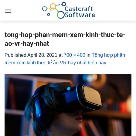
Skip
to
content
tong-hop-phan-mem-xem-kinh-thuc-te-
ao-vr-hay-nhat
Published
April 28, 2021
at
700 × 400
in
Tổng hợp phần
mềm xem kính thực tế ảo VR hay nhất hiện nay