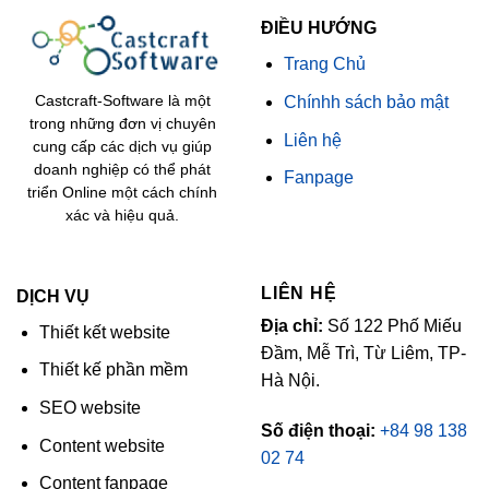
ĐIỀU HƯỚNG
Trang Chủ
Chínhh sách bảo mật
Castcraft-Software là một
trong những đơn vị chuyên
Liên hệ
cung cấp các dịch vụ giúp
doanh nghiệp có thể phát
Fanpage
triển Online một cách chính
xác và hiệu quả.
LIÊN HỆ
DỊCH VỤ
Địa chỉ:
Số 122 Phố Miếu
Thiết kết website
Đầm, Mễ Trì, Từ Liêm, TP-
Thiết kế phần mềm
Hà Nội.
SEO website
Số điện thoại:
+84 98 138
Content website
02 74
Content fanpage