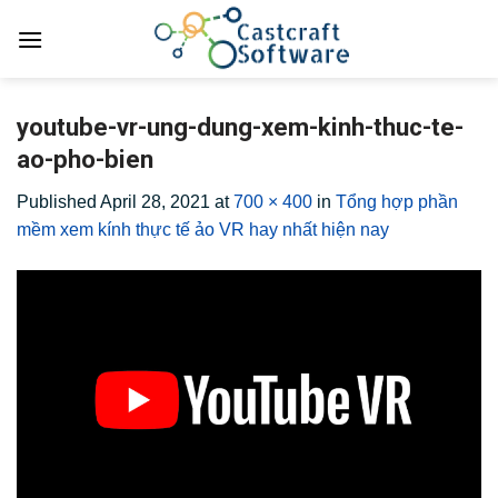
Skip
to
content
youtube-vr-ung-dung-xem-kinh-thuc-te-
ao-pho-bien
Published
April 28, 2021
at
700 × 400
in
Tổng hợp phần
mềm xem kính thực tế ảo VR hay nhất hiện nay