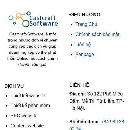
ĐIỀU HƯỚNG
Trang Chủ
Chínhh sách bảo mật
Castcraft-Software là một
trong những đơn vị chuyên
Liên hệ
cung cấp các dịch vụ giúp
doanh nghiệp có thể phát
Fanpage
triển Online một cách chính
xác và hiệu quả.
LIÊN HỆ
DỊCH VỤ
Địa chỉ:
Số 122 Phố Miếu
Thiết kết website
Đầm, Mễ Trì, Từ Liêm, TP-
Thiết kế phần mềm
Hà Nội.
SEO website
Số điện thoại:
+84 98 138
Content website
02 74