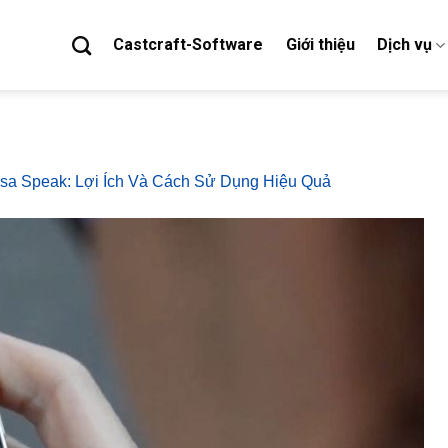
Castcraft-Software
Giới thiệu
Dịch vụ
sa Speak: Lợi Ích Và Cách Sử Dụng Hiệu Quả