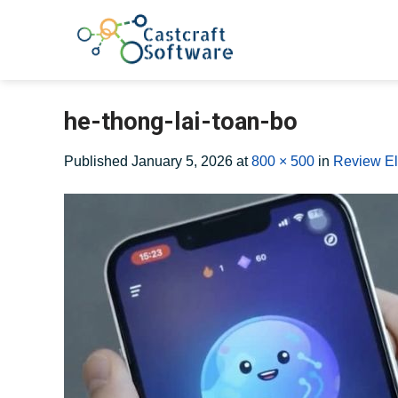
Skip
to
content
he-thong-lai-toan-bo
Published
January 5, 2026
at
800 × 500
in
Review El