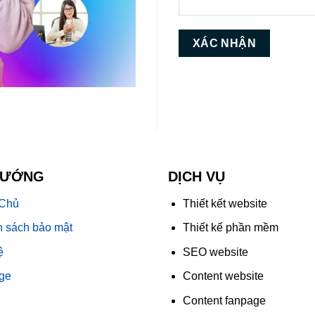
HƯỚNG
DỊCH VỤ
 Chủ
Thiết kết website
 sách bảo mật
Thiết kế phần mềm
ệ
SEO website
ge
Content website
Content fanpage