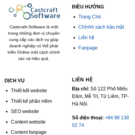
ĐIỀU HƯỚNG
Trang Chủ
Chínhh sách bảo mật
Castcraft-Software là một
trong những đơn vị chuyên
Liên hệ
cung cấp các dịch vụ giúp
doanh nghiệp có thể phát
Fanpage
triển Online một cách chính
xác và hiệu quả.
LIÊN HỆ
DỊCH VỤ
Địa chỉ:
Số 122 Phố Miếu
Thiết kết website
Đầm, Mễ Trì, Từ Liêm, TP-
Thiết kế phần mềm
Hà Nội.
SEO website
Số điện thoại:
+84 98 138
Content website
02 74
Content fanpage