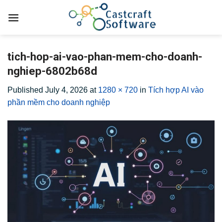
Skip
to
content
tich-hop-ai-vao-phan-mem-cho-doanh-
nghiep-6802b68d
Published
July 4, 2026
at
1280 × 720
in
Tích hợp AI vào
phần mềm cho doanh nghiệp