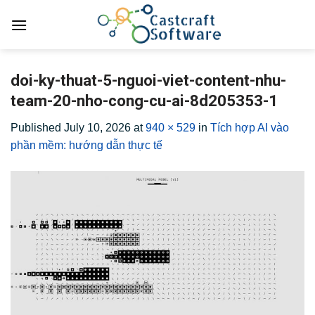
Skip
to
content
doi-ky-thuat-5-nguoi-viet-content-nhu-
team-20-nho-cong-cu-ai-8d205353-1
Published
July 10, 2026
at
940 × 529
in
Tích hợp AI vào
phần mềm: hướng dẫn thực tế