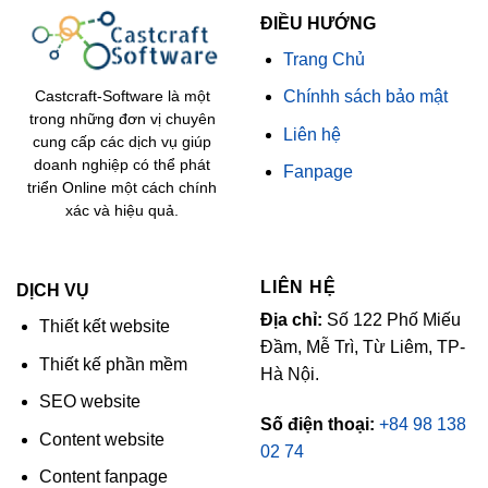
ĐIỀU HƯỚNG
Trang Chủ
Chínhh sách bảo mật
Castcraft-Software là một
trong những đơn vị chuyên
Liên hệ
cung cấp các dịch vụ giúp
doanh nghiệp có thể phát
Fanpage
triển Online một cách chính
xác và hiệu quả.
LIÊN HỆ
DỊCH VỤ
Địa chỉ:
Số 122 Phố Miếu
Thiết kết website
Đầm, Mễ Trì, Từ Liêm, TP-
Thiết kế phần mềm
Hà Nội.
SEO website
Số điện thoại:
+84 98 138
Content website
02 74
Content fanpage