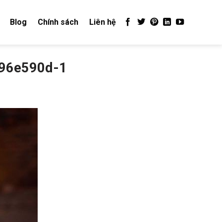
Blog
Chính sách
Liên hệ
396e590d-1