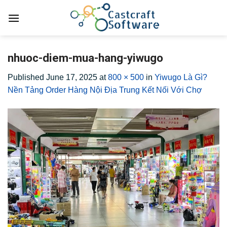
Skip
to
content
nhuoc-diem-mua-hang-yiwugo
Published
June 17, 2025
at
800 × 500
in
Yiwugo Là Gì?
Nền Tảng Order Hàng Nội Địa Trung Kết Nối Với Chợ