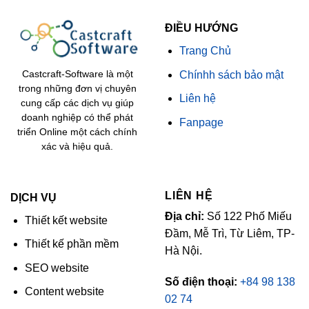
ĐIỀU HƯỚNG
Trang Chủ
Chínhh sách bảo mật
Castcraft-Software là một
trong những đơn vị chuyên
Liên hệ
cung cấp các dịch vụ giúp
doanh nghiệp có thể phát
Fanpage
triển Online một cách chính
xác và hiệu quả.
LIÊN HỆ
DỊCH VỤ
Địa chỉ:
Số 122 Phố Miếu
Thiết kết website
Đầm, Mễ Trì, Từ Liêm, TP-
Thiết kế phần mềm
Hà Nội.
SEO website
Số điện thoại:
+84 98 138
Content website
02 74