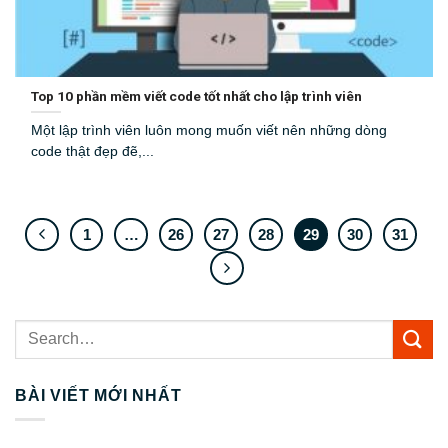
Top 10 phần mềm viết code tốt nhất cho lập trình viên
Một lập trình viên luôn mong muốn viết nên những dòng
code thật đẹp đẽ,...
1
…
26
27
28
29
30
31
BÀI VIẾT MỚI NHẤT