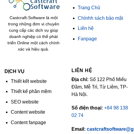
Trang Chủ
Chínhh sách bảo mật
Castcraft-Software là một
trong những đơn vị chuyên
Liên hệ
cung cấp các dịch vụ giúp
doanh nghiệp có thể phát
Fanpage
triển Online một cách chính
xác và hiệu quả.
LIÊN HỆ
DỊCH VỤ
Địa chỉ:
Số 122 Phố Miếu
Thiết kết website
Đầm, Mễ Trì, Từ Liêm, TP-
Thiết kế phần mềm
Hà Nội.
SEO website
Số điện thoại:
+84 98 138
Content website
02 74
Content fanpage
Email:
castcraftsoftware@