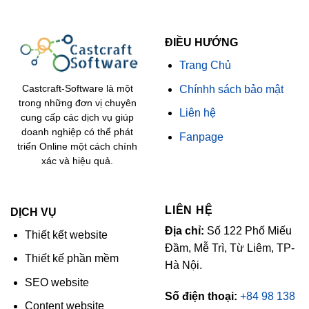
ĐIỀU HƯỚNG
Trang Chủ
Chínhh sách bảo mật
Castcraft-Software là một
trong những đơn vị chuyên
Liên hệ
cung cấp các dịch vụ giúp
doanh nghiệp có thể phát
Fanpage
triển Online một cách chính
xác và hiệu quả.
LIÊN HỆ
DỊCH VỤ
Địa chỉ:
Số 122 Phố Miếu
Thiết kết website
Đầm, Mễ Trì, Từ Liêm, TP-
Thiết kế phần mềm
Hà Nội.
SEO website
Số điện thoại:
+84 98 138
Content website