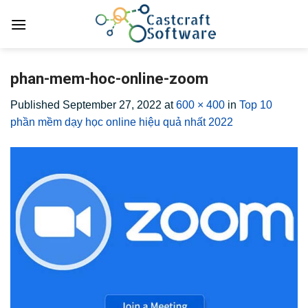
Skip
to
content
phan-mem-hoc-online-zoom
Published
September 27, 2022
at
600 × 400
in
Top 10
phần mềm dạy học online hiệu quả nhất 2022