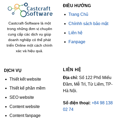
ĐIỀU HƯỚNG
Trang Chủ
Chínhh sách bảo mật
Castcraft-Software là một
trong những đơn vị chuyên
Liên hệ
cung cấp các dịch vụ giúp
doanh nghiệp có thể phát
Fanpage
triển Online một cách chính
xác và hiệu quả.
LIÊN HỆ
DỊCH VỤ
Địa chỉ:
Số 122 Phố Miếu
Thiết kết website
Đầm, Mễ Trì, Từ Liêm, TP-
Thiết kế phần mềm
Hà Nội.
SEO website
Số điện thoại:
+84 98 138
Content website
02 74
Content fanpage