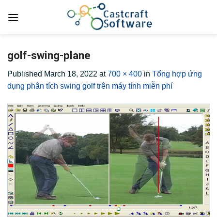
Skip
to
content
golf-swing-plane
Published
March 18, 2022
at
700 × 400
in
Tổng hợp ứng
dụng phân tích swing golf trên máy tính miễn phí