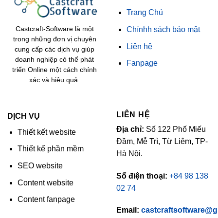
Trang Chủ
Chínhh sách bảo mật
Castcraft-Software là một
trong những đơn vị chuyên
Liên hệ
cung cấp các dịch vụ giúp
doanh nghiệp có thể phát
Fanpage
triển Online một cách chính
xác và hiệu quả.
LIÊN HỆ
DỊCH VỤ
Địa chỉ:
Số 122 Phố Miếu
Thiết kết website
Đầm, Mễ Trì, Từ Liêm, TP-
Thiết kế phần mềm
Hà Nội.
SEO website
Số điện thoại:
+84 98 138
Content website
02 74
Content fanpage
Email:
castcraftsoftware@