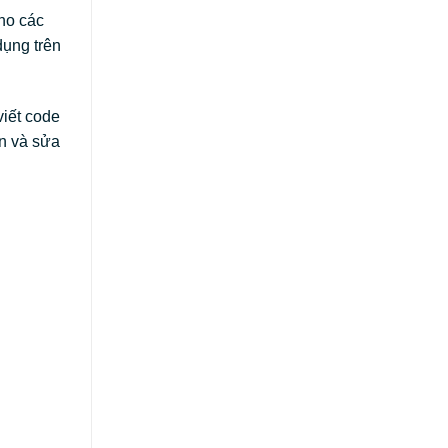
cho các
dụng trên
viết code
ển và sửa