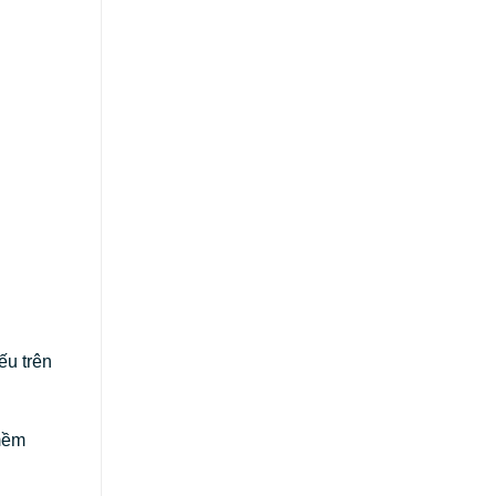
ếu trên
 mềm