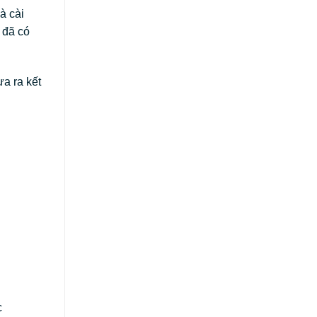
à cài
à đã có
ưa ra kết
c