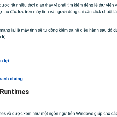
ược rất nhiều thời gian thay vì phải tìm kiếm riêng lẻ thư viện v
rợ thủ đắc lực trên máy tính và người dùng chỉ cần click chuột l
 mang lại là máy tính sẽ tự động kiểm tra hệ điều hành sau đó đ
 lệ.
n lợi
nhanh chóng
e Runtimes
imes và được xem như một ngôn ngữ trên Windows giúp cho cá