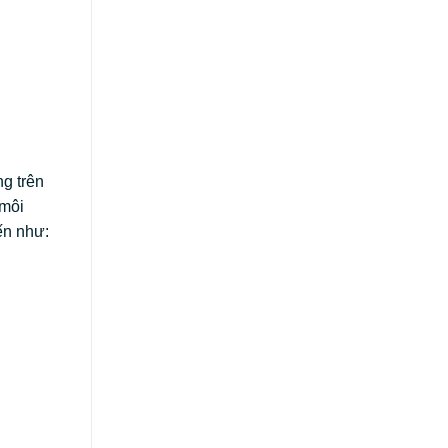
g trên
 môi
ến như: