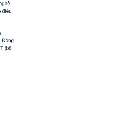
 nghệ
ệ điều
à
h. Đồng
WT (bộ