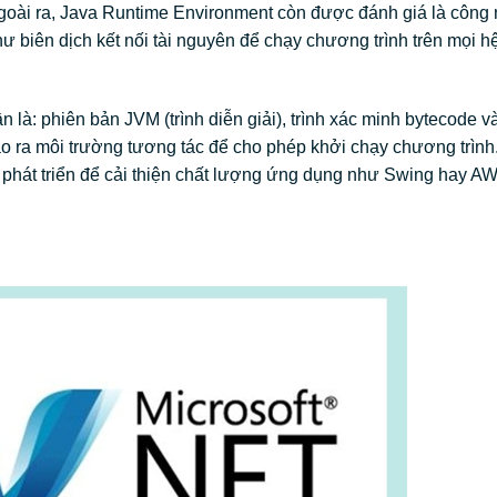
goài ra, Java Runtime Environment còn được đánh giá là công
hư biên dịch kết nối tài nguyên để chạy chương trình trên mọi h
à: phiên bản JVM (trình diễn giải), trình xác minh bytecode v
ạo ra môi trường tương tác để cho phép khởi chạy chương trìn
phát triển để cải thiện chất lượng ứng dụng như Swing hay A