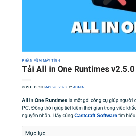
PHẦN MỀM MÁY TÍNH
Tải All in One Runtimes v2.5.0
POSTED ON
MAY 26, 2023
BY
ADMIN
All In One Runtimes
là một gói công cụ giúp người d
PC. Đồng thời giúp tiết kiệm thời gian trong việc k
nguyên nhân. Hãy cùng
Castcraft-Software
tìm hiểu
Mục lục