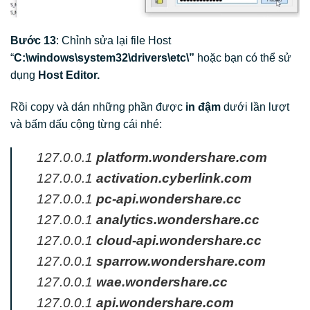
Bước 13
: Chỉnh sửa lại file Host
“
C:\windows\system32\drivers\etc\”
hoặc bạn có thể sử
dụng
Host Editor.
Rồi copy và dán những phần được
in đậm
dưới lần lượt
và bấm dấu cộng từng cái nhé:
127.0.0.1
platform.wondershare.com
127.0.0.1
activation.cyberlink.com
127.0.0.1
pc-api.wondershare.cc
127.0.0.1
analytics.wondershare.cc
127.0.0.1
cloud-api.wondershare.cc
127.0.0.1
sparrow.wondershare.com
127.0.0.1
wae.wondershare.cc
127.0.0.1
api.wondershare.com