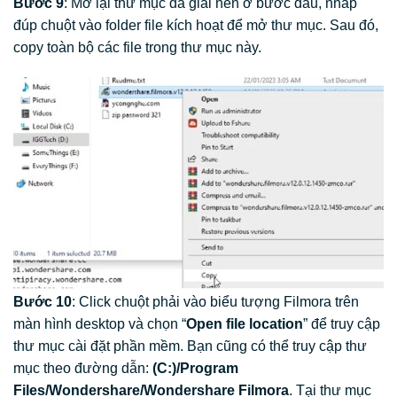
Bước 9
: Mở lại thư mục đã giải nén ở bước đầu, nhấp
đúp chuột vào folder file kích hoạt để mở thư mục. Sau đó,
copy toàn bộ các file trong thư mục này.
Bước 10
: Click chuột phải vào biểu tượng Filmora trên
màn hình desktop và chọn “
Open file location
” để truy cập
thư mục cài đặt phần mềm. Bạn cũng có thể truy cập thư
mục theo đường dẫn:
(C:)/Program
Files/Wondershare/Wondershare Filmora
. Tại thư mục