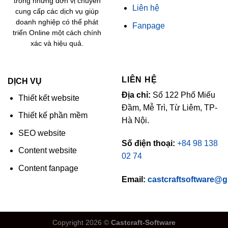
trong những đơn vị chuyên
Liên hệ
cung cấp các dịch vụ giúp
doanh nghiệp có thể phát
Fanpage
triển Online một cách chính
xác và hiệu quả.
LIÊN HỆ
DỊCH VỤ
Địa chỉ:
Số 122 Phố Miếu
Thiết kết website
Đầm, Mễ Trì, Từ Liêm, TP-
Thiết kế phần mềm
Hà Nội.
SEO website
Số điện thoại:
+84 98 138
Content website
02 74
Content fanpage
Email:
castcraftsoftware@
Copyright 2026 ©
Castcraft-Software