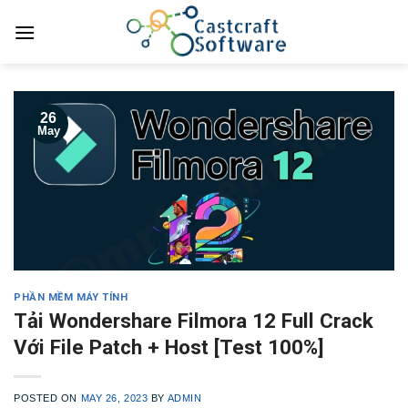
Skip
to
content
26
May
PHẦN MỀM MÁY TÍNH
Tải Wondershare Filmora 12 Full Crack
Với File Patch + Host [Test 100%]
POSTED ON
MAY 26, 2023
BY
ADMIN