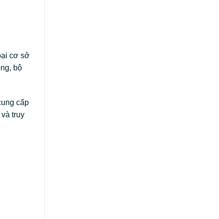
oại cơ sở
ông, bộ
 cung cấp
và truy