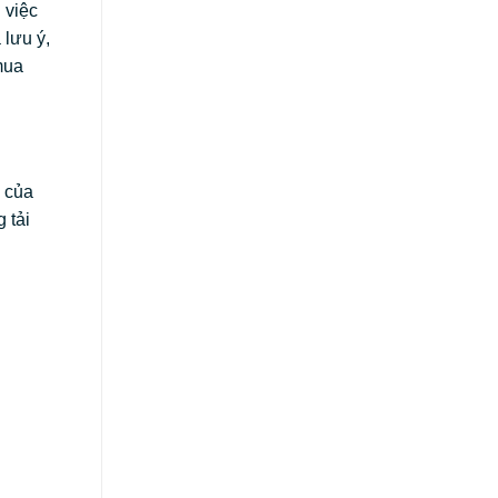
 việc
 lưu ý,
mua
e của
 tải