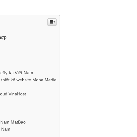
 hợp
cậy tại Việt Nam
 thiết kế website Mona Media
loud VinaHost
ệt Nam MatBao
ệt Nam