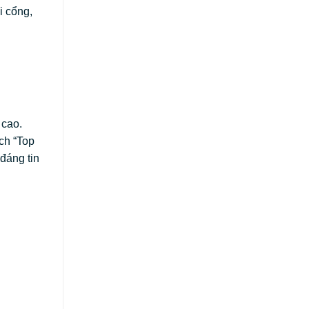
i cổng,
 cao.
ch “Top
 đáng tin