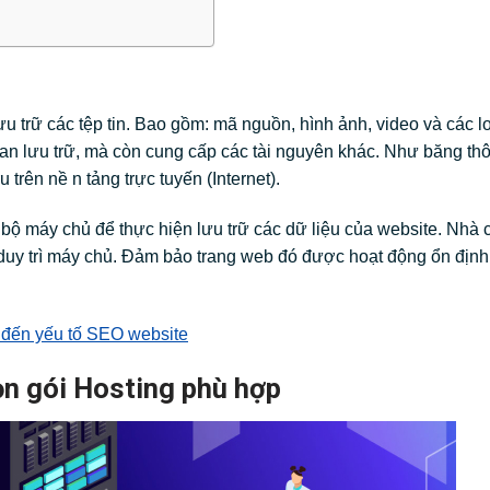
u trữ các tệp tin. Bao gồm: mã nguồn, hình ảnh, video và các l
ian lưu trữ, mà còn cung cấp các tài nguyên khác. Như băng th
 trên nề n tảng trực tuyến (Internet).
bộ máy chủ để thực hiện lưu trữ các dữ liệu của website. Nhà
 duy trì máy chủ. Đảm bảo trang web đó được hoạt động ổn định 
 đến yếu tố SEO website
ọn gói Hosting phù hợp