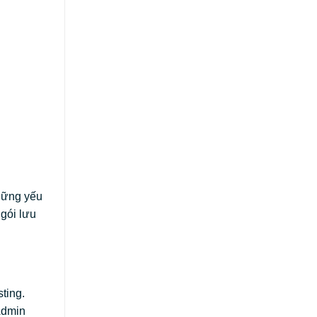
những yếu
gói lưu
sting.
Admin