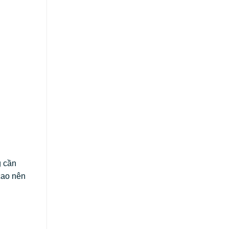
g cần
cao nên