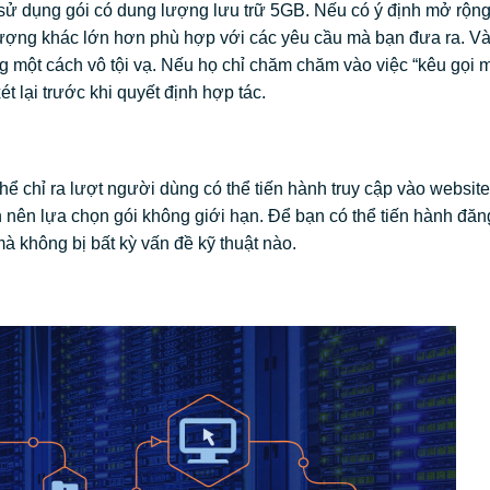
ử dụng gói có dung lượng lưu trữ 5GB. Nếu có ý định mở rộng
lượng khác lớn hơn phù hợp với các yêu cầu mà bạn đưa ra. Và
g một cách vô tội vạ. Nếu họ chỉ chăm chăm vào việc “kêu gọi 
ét lại trước khi quyết định hợp tác.
hể chỉ ra lượt người dùng có thể tiến hành truy cập vào websit
 nên lựa chọn gói không giới hạn. Để bạn có thể tiến hành đăng
à không bị bất kỳ vấn đề kỹ thuật nào.