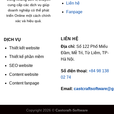
Liên hệ
cung cấp các dịch vụ giúp
doanh nghiệp có thể phát
Fanpage
triển Online một cách chính
xác và hiệu quả.
LIÊN HỆ
DỊCH VỤ
Địa chỉ:
Số 122 Phố Miếu
Thiết kết website
Đầm, Mễ Trì, Từ Liêm, TP-
Thiết kế phần mềm
Hà Nội.
SEO website
Số điện thoại:
+84 98 138
Content website
02 74
Content fanpage
Email:
castcraftsoftware@
Copyright 2026 ©
Castcraft-Software