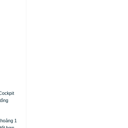
Cockpit
 tổng
 khoảng 1
tốt hơn