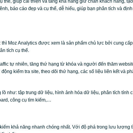
 thể, giúp cải thiện và tăng khả năng giữ chân khách hàng, tạ
kênh, báo cáo đẹp và cụ thể, dễ hiểu, giúp bạn phân tích và đị
thì Moz Analytics được xem là sản phẩm chủ lực bởi cung cấ
ân tích cụ thể.
affic tự nhiên, tăng thứ hạng từ khóa và người đến thăm websit
g kiểm tra site, theo dõi thứ hạng, các số liệu liên kết và ph
ồ như: tập trung dữ liệu, hình ảnh hóa dữ liệu, phân tích tính 
oard, công cụ tìm kiếm,…
kiếm khả năng nhanh chóng nhất. Với độ phá trong lưu lượng t