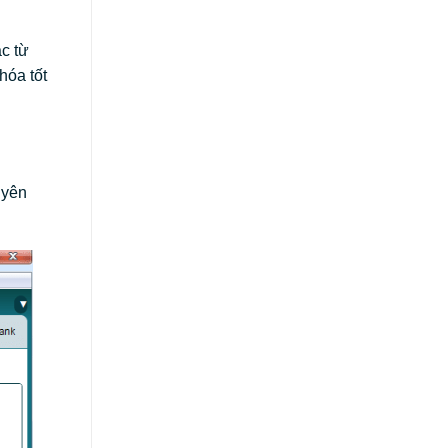
c từ
hóa tốt
uyên