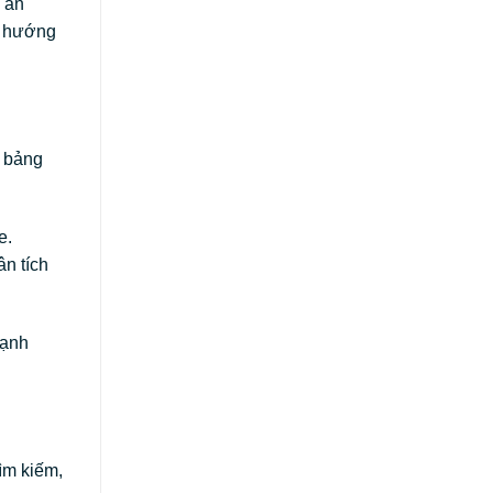
o ấn
nh hướng
p bảng
e.
ân tích
cạnh
ìm kiếm,