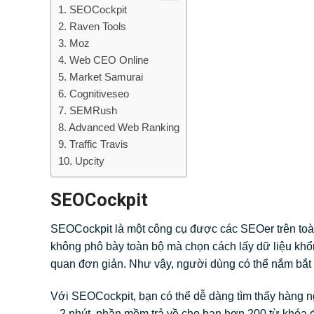
SEOCockpit
Raven Tools
Moz
Web CEO Online
Market Samurai
Cognitiveseo
SEMRush
Advanced Web Ranking
Traffic Travis
Upcity
SEOCockpit
SEOCockpit là một công cụ được các SEOer trên toà
không phô bày toàn bộ mà chọn cách lấy dữ liệu khổng
quan đơn giản. Như vậy, người dùng có thể nắm bắt kh
Với SEOCockpit, bạn có thể dễ dàng tìm thấy hàng ng
– 2 phút, phần mềm trả về cho bạn hơn 200 từ khóa đ