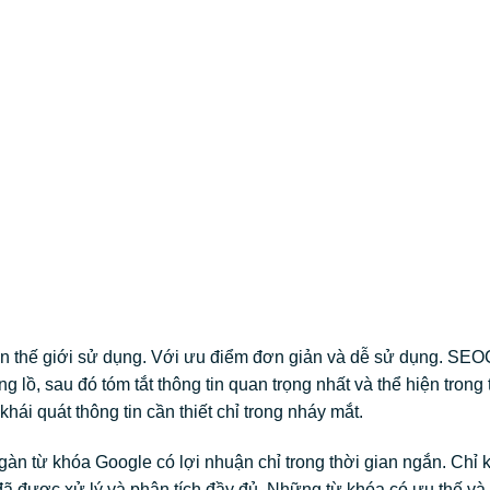
n thế giới sử dụng. Với ưu điểm đơn giản và dễ sử dụng. SEO
 lồ, sau đó tóm tắt thông tin quan trọng nhất và thể hiện trong
ái quát thông tin cần thiết chỉ trong nháy mắt.
àn từ khóa Google có lợi nhuận chỉ trong thời gian ngắn. Chỉ
ã được xử lý và phân tích đầy đủ. Những từ khóa có ưu thế và 